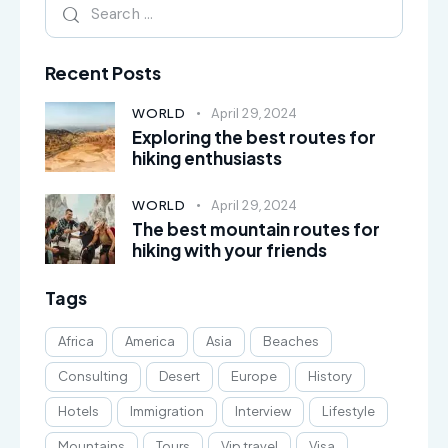
Recent Posts
WORLD
April 29, 2024
Exploring the best routes for
hiking enthusiasts
WORLD
April 29, 2024
The best mountain routes for
hiking with your friends
Tags
Africa
America
Asia
Beaches
Consulting
Desert
Europe
History
Hotels
Immigration
Interview
Lifestyle
Mountains
Tours
Vip travel
Visa